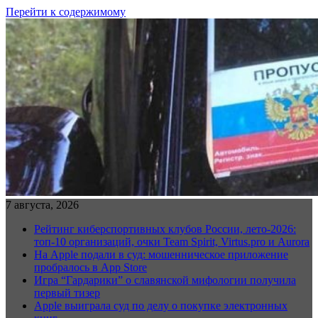
Перейти к содержимому
7 августа, 2026
Рейтинг киберспортивных клубов России, лето-2026:
топ-10 организаций, очки Team Spirit, Virtus.pro и Aurora
На Apple подали в суд: мошенническое приложение
пробралось в App Store
Игра “Гардарики” о славянской мифологии получила
первый тизер
Apple выиграла суд по делу о покупке электронных