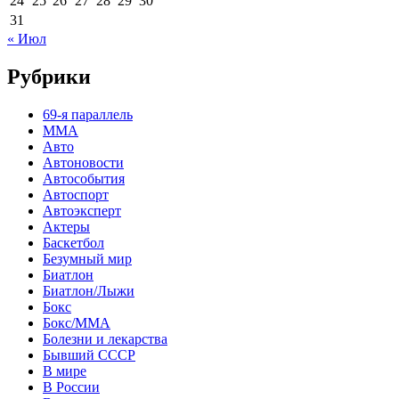
24
25
26
27
28
29
30
31
« Июл
Рубрики
69-я параллель
MMA
Авто
Автоновости
Автособытия
Автоспорт
Автоэксперт
Актеры
Баскетбол
Безумный мир
Биатлон
Биатлон/Лыжи
Бокс
Бокс/MMA
Болезни и лекарства
Бывший СССР
В мире
В России