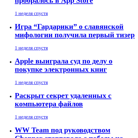
пробралось в App Store
1 неделя спустя
Игра “Гардарики” о славянской
мифологии получила первый тизер
1 неделя спустя
Apple выиграла суд по делу о
покупке электронных книг
1 неделя спустя
Раскрыт секрет удаленных с
компьютера файлов
1 неделя спустя
WW Team под руководством