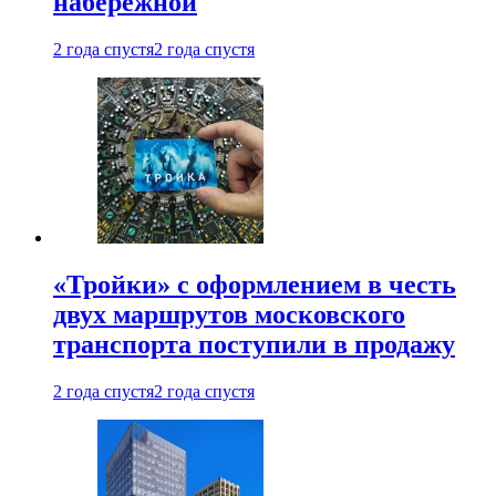
набережной
2 года спустя
2 года спустя
«Тройки» с оформлением в честь
двух маршрутов московского
транспорта поступили в продажу
2 года спустя
2 года спустя