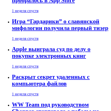
пробралось в App Store
1 неделя спустя
Игра “Гардарики” о славянской
мифологии получила первый тизер
1 неделя спустя
Apple выиграла суд по делу о
покупке электронных книг
1 неделя спустя
Раскрыт секрет удаленных с
компьютера файлов
1 неделя спустя
WW Team под руководством