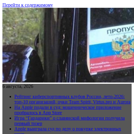
Перейти к содержимому
6 августа, 2026
Рейтинг киберспортивных клубов России, лето-2026:
топ-10 организаций, очки Team Spirit, Virtus.pro и Aurora
На Apple подали в суд: мошенническое приложение
пробралось в App Store
Игра “Гардарики” о славянской мифологии получила
первый тизер
Apple выиграла суд по делу о покупке электронных