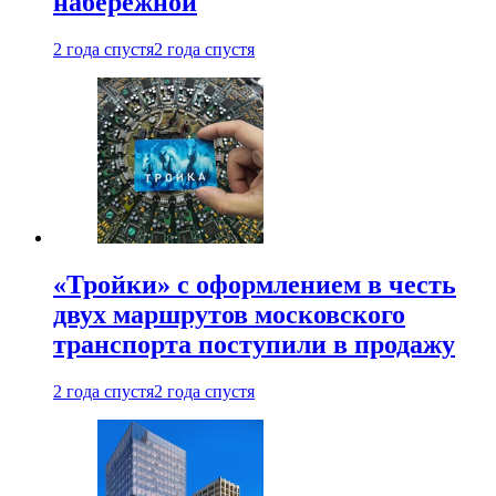
набережной
2 года спустя
2 года спустя
«Тройки» с оформлением в честь
двух маршрутов московского
транспорта поступили в продажу
2 года спустя
2 года спустя