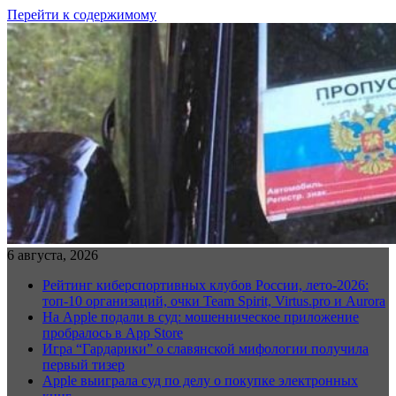
Перейти к содержимому
6 августа, 2026
Рейтинг киберспортивных клубов России, лето-2026:
топ-10 организаций, очки Team Spirit, Virtus.pro и Aurora
На Apple подали в суд: мошенническое приложение
пробралось в App Store
Игра “Гардарики” о славянской мифологии получила
первый тизер
Apple выиграла суд по делу о покупке электронных