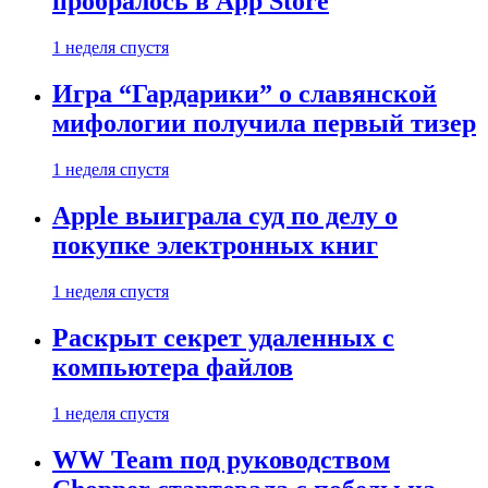
пробралось в App Store
1 неделя спустя
Игра “Гардарики” о славянской
мифологии получила первый тизер
1 неделя спустя
Apple выиграла суд по делу о
покупке электронных книг
1 неделя спустя
Раскрыт секрет удаленных с
компьютера файлов
1 неделя спустя
WW Team под руководством