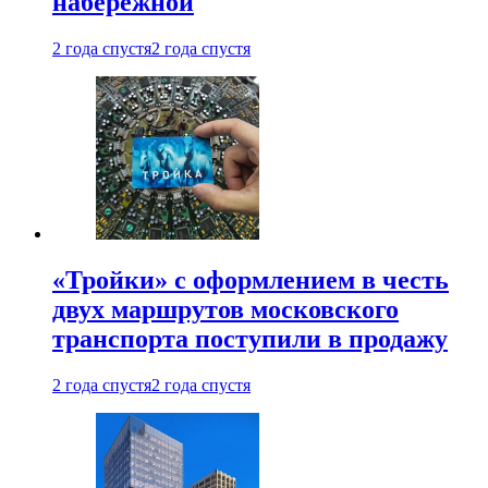
набережной
2 года спустя
2 года спустя
«Тройки» с оформлением в честь
двух маршрутов московского
транспорта поступили в продажу
2 года спустя
2 года спустя