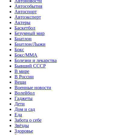
Автоновости
Автособытия
Автоспорт
Автоэксперт
Актеры
Баскетбол
Безумный мир
Биатлон
Биатлон/Лыжи
Бокс
Бокс/MMA
Болезни и лекарства
Бывший СССР
В мире
В России
Вещи
Военные новости
Волейбол
Гаджеты
Дети
Дом и сад
Еда
Забота о себе
Звёзды
Здоровье