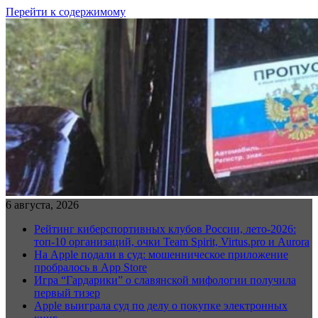
Перейти к содержимому
6 августа, 2026
Рейтинг киберспортивных клубов России, лето-2026:
топ-10 организаций, очки Team Spirit, Virtus.pro и Aurora
На Apple подали в суд: мошенническое приложение
пробралось в App Store
Игра “Гардарики” о славянской мифологии получила
первый тизер
Apple выиграла суд по делу о покупке электронных