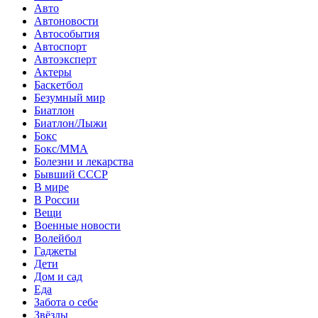
Авто
Автоновости
Автособытия
Автоспорт
Автоэксперт
Актеры
Баскетбол
Безумный мир
Биатлон
Биатлон/Лыжи
Бокс
Бокс/MMA
Болезни и лекарства
Бывший СССР
В мире
В России
Вещи
Военные новости
Волейбол
Гаджеты
Дети
Дом и сад
Еда
Забота о себе
Звёзды