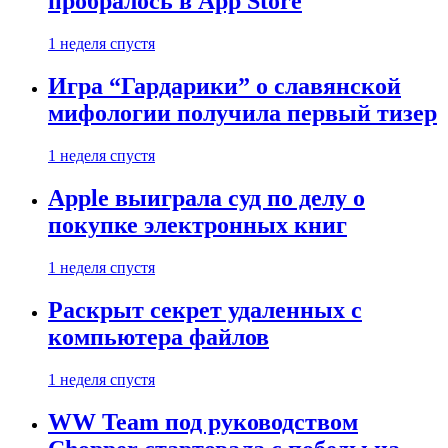
пробралось в App Store
1 неделя спустя
Игра “Гардарики” о славянской
мифологии получила первый тизер
1 неделя спустя
Apple выиграла суд по делу о
покупке электронных книг
1 неделя спустя
Раскрыт секрет удаленных с
компьютера файлов
1 неделя спустя
WW Team под руководством