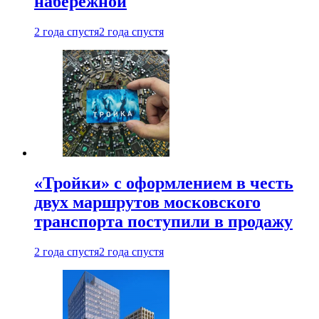
набережной
2 года спустя
2 года спустя
«Тройки» с оформлением в честь
двух маршрутов московского
транспорта поступили в продажу
2 года спустя
2 года спустя