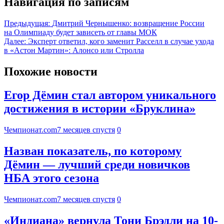
Навигация по записям
Предыдущая:
Дмитрий Чернышенко: возвращение России
на Олимпиаду будет зависеть от главы МОК
Далее:
Эксперт ответил, кого заменит Расселл в случае ухода
в «Астон Мартин»: Алонсо или Стролла
Похожие новости
Егор Дёмин стал автором уникального
достижения в истории «Бруклина»
Чемпионат.com
7 месяцев спустя
0
Назван показатель, по которому
Дёмин — лучший среди новичков
НБА этого сезона
Чемпионат.com
7 месяцев спустя
0
«Индиана» вернула Тони Брэдли на 10-