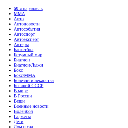
69-я параллель
MMA
Авто
Автоновости
Автособытия
Автоспорт
Автоэксперт
Актеры
Баскетбол
Безумный мир
Биатлон
Биатлон/Лыжи
Бокс
Бокс/MMA
Болезни и лекарства
Бывший СССР
В мире
В России
Вещи
Военные новости
Волейбол
Гаджеты
Дети
Дом и сад