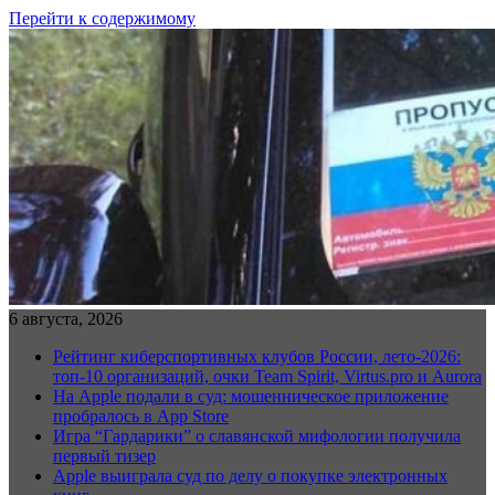
Перейти к содержимому
6 августа, 2026
Рейтинг киберспортивных клубов России, лето-2026:
топ-10 организаций, очки Team Spirit, Virtus.pro и Aurora
На Apple подали в суд: мошенническое приложение
пробралось в App Store
Игра “Гардарики” о славянской мифологии получила
первый тизер
Apple выиграла суд по делу о покупке электронных