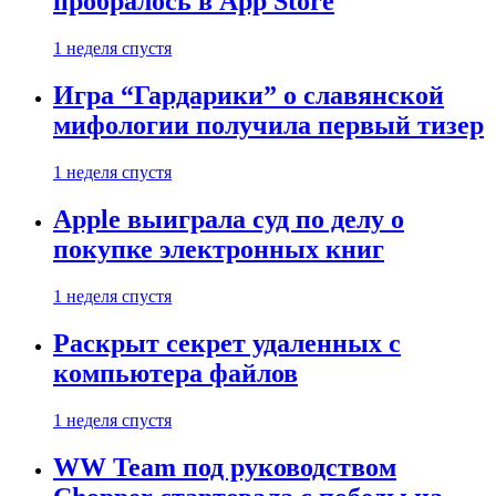
пробралось в App Store
1 неделя спустя
Игра “Гардарики” о славянской
мифологии получила первый тизер
1 неделя спустя
Apple выиграла суд по делу о
покупке электронных книг
1 неделя спустя
Раскрыт секрет удаленных с
компьютера файлов
1 неделя спустя
WW Team под руководством