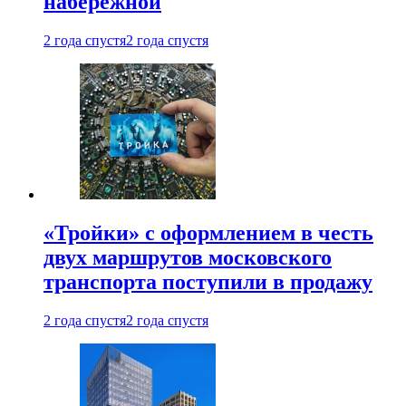
набережной
2 года спустя
2 года спустя
«Тройки» с оформлением в честь
двух маршрутов московского
транспорта поступили в продажу
2 года спустя
2 года спустя