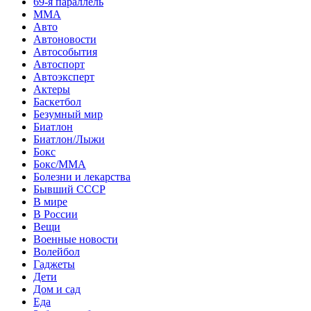
69-я параллель
MMA
Авто
Автоновости
Автособытия
Автоспорт
Автоэксперт
Актеры
Баскетбол
Безумный мир
Биатлон
Биатлон/Лыжи
Бокс
Бокс/MMA
Болезни и лекарства
Бывший СССР
В мире
В России
Вещи
Военные новости
Волейбол
Гаджеты
Дети
Дом и сад
Еда