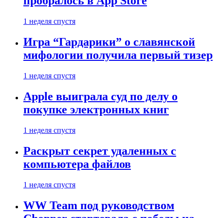
пробралось в App Store
1 неделя спустя
Игра “Гардарики” о славянской
мифологии получила первый тизер
1 неделя спустя
Apple выиграла суд по делу о
покупке электронных книг
1 неделя спустя
Раскрыт секрет удаленных с
компьютера файлов
1 неделя спустя
WW Team под руководством