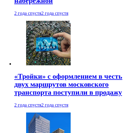
набережной
2 года спустя
2 года спустя
«Тройки» с оформлением в честь
двух маршрутов московского
транспорта поступили в продажу
2 года спустя
2 года спустя