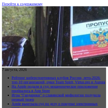
Перейти к содержимому
7 августа, 2026
Рейтинг киберспортивных клубов России, лето-2026:
топ-10 организаций, очки Team Spirit, Virtus.pro и Aurora
На Apple подали в суд: мошенническое приложение
пробралось в App Store
Игра “Гардарики” о славянской мифологии получила
первый тизер
Apple выиграла суд по делу о покупке электронных