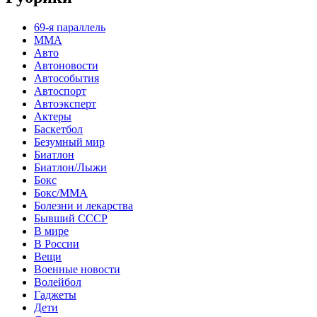
69-я параллель
MMA
Авто
Автоновости
Автособытия
Автоспорт
Автоэксперт
Актеры
Баскетбол
Безумный мир
Биатлон
Биатлон/Лыжи
Бокс
Бокс/MMA
Болезни и лекарства
Бывший СССР
В мире
В России
Вещи
Военные новости
Волейбол
Гаджеты
Дети