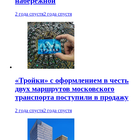
набережной
2 года спустя
2 года спустя
«Тройки» с оформлением в честь
двух маршрутов московского
транспорта поступили в продажу
2 года спустя
2 года спустя