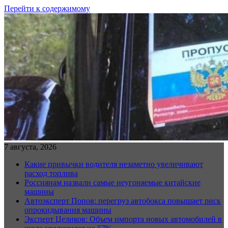
Перейти к содержимому
7 августа, 2026
Какие привычки водителя незаметно увеличивают
расход топлива
Россиянам назвали самые неугоняемые китайские
машины
Автоэксперт Попов: перегруз автобокса повышает риск
опрокидывания машины
Эксперт Целиков: Объем импорта новых автомобилей в