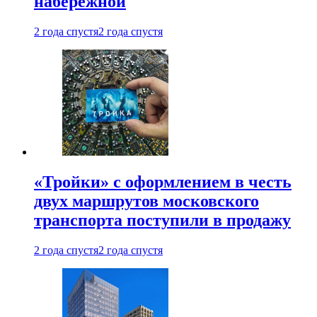
набережной
2 года спустя
2 года спустя
«Тройки» с оформлением в честь
двух маршрутов московского
транспорта поступили в продажу
2 года спустя
2 года спустя