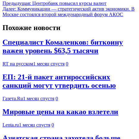
Предыдущая:
Центробанк повысил курсы валют
Далее:
Коммуникации — стратегический актив экономики. В
Москве состоялся второй международный форум АКОС
Похожие новости
Специалист Комаленков: биткоину
важен уровень $63,5 тысячи
RT на русском
1 месяц спустя
0
ЕП: 21-й пакет антироссийских
санкций могут утвердить осенью
Газета.Ru
1 месяц спустя
0
Мировые цены на какао взлетели
Lenta.ru
1 месяц спустя
0
Азиатская страна захотела больше