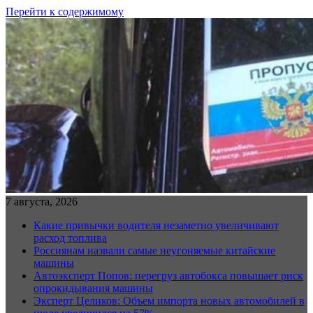
Перейти к содержимому
7 августа, 2026
Какие привычки водителя незаметно увеличивают
расход топлива
Россиянам назвали самые неугоняемые китайские
машины
Автоэксперт Попов: перегруз автобокса повышает риск
опрокидывания машины
Эксперт Целиков: Объем импорта новых автомобилей в