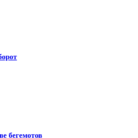
борот
е бегемотов