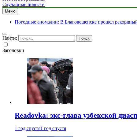
Случайные новости
Меню
Погодные аномалии: В Благовещенске прошел рекордный 
Найти:
Заголовки
Readovka: экс-глава узбекской диа
1 год спустя
1 год спустя