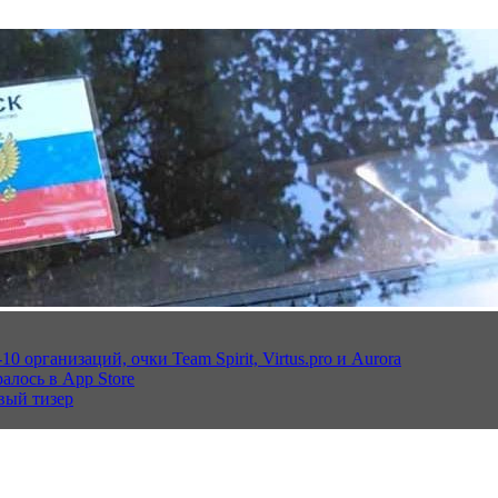
 организаций, очки Team Spirit, Virtus.pro и Aurora
алось в App Store
вый тизер