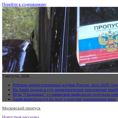
Перейти к содержимому
7 августа, 2026
Рейтинг киберспортивных клубов России, лето-2026: топ-10
На Apple подали в суд: мошенническое приложение пробр
Игра “Гардарики” о славянской мифологии получила пер
Apple выиграла суд по делу о покупке электронных книг
Московский пропуск
Новостная рассылка