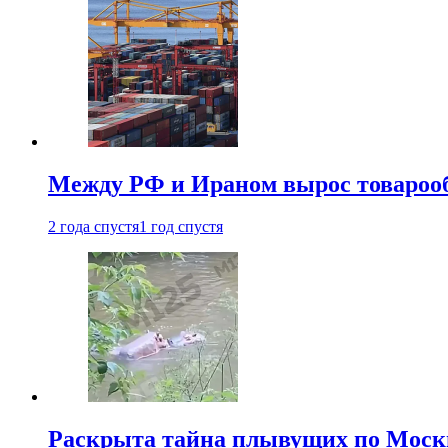
Между РФ и Ираном вырос товароо
2 года спустя
1 год спустя
Раскрыта тайна плывущих по Москв