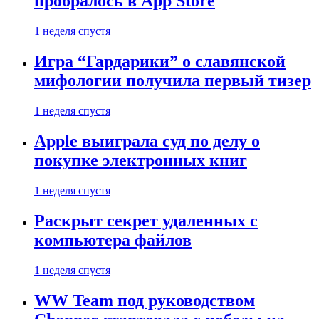
пробралось в App Store
1 неделя спустя
Игра “Гардарики” о славянской
мифологии получила первый тизер
1 неделя спустя
Apple выиграла суд по делу о
покупке электронных книг
1 неделя спустя
Раскрыт секрет удаленных с
компьютера файлов
1 неделя спустя
WW Team под руководством