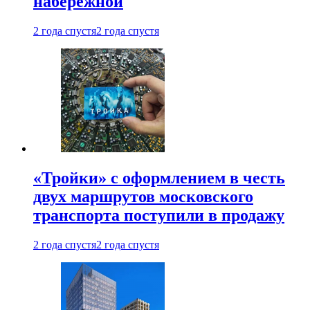
набережной
2 года спустя
2 года спустя
«Тройки» с оформлением в честь
двух маршрутов московского
транспорта поступили в продажу
2 года спустя
2 года спустя