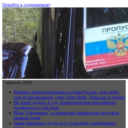
Перейти к содержимому
7 августа, 2026
Рейтинг киберспортивных клубов России, лето-2026:
топ-10 организаций, очки Team Spirit, Virtus.pro и Aurora
На Apple подали в суд: мошенническое приложение
пробралось в App Store
Игра “Гардарики” о славянской мифологии получила
первый тизер
Apple выиграла суд по делу о покупке электронных