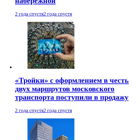
набережной
2 года спустя
2 года спустя
«Тройки» с оформлением в честь
двух маршрутов московского
транспорта поступили в продажу
2 года спустя
2 года спустя