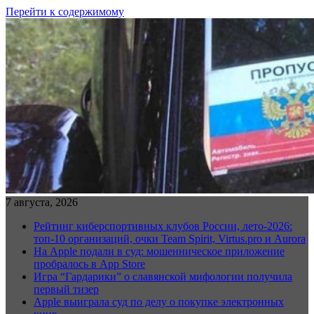
Перейти к содержимому
7 августа, 2026
Рейтинг киберспортивных клубов России, лето-2026:
топ-10 организаций, очки Team Spirit, Virtus.pro и Aurora
На Apple подали в суд: мошенническое приложение
пробралось в App Store
Игра “Гардарики” о славянской мифологии получила
первый тизер
Apple выиграла суд по делу о покупке электронных