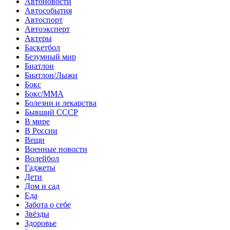
Автоновости
Автособытия
Автоспорт
Автоэксперт
Актеры
Баскетбол
Безумный мир
Биатлон
Биатлон/Лыжи
Бокс
Бокс/MMA
Болезни и лекарства
Бывший СССР
В мире
В России
Вещи
Военные новости
Волейбол
Гаджеты
Дети
Дом и сад
Еда
Забота о себе
Звёзды
Здоровье