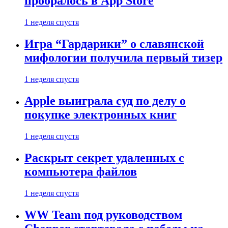
пробралось в App Store
1 неделя спустя
Игра “Гардарики” о славянской
мифологии получила первый тизер
1 неделя спустя
Apple выиграла суд по делу о
покупке электронных книг
1 неделя спустя
Раскрыт секрет удаленных с
компьютера файлов
1 неделя спустя
WW Team под руководством