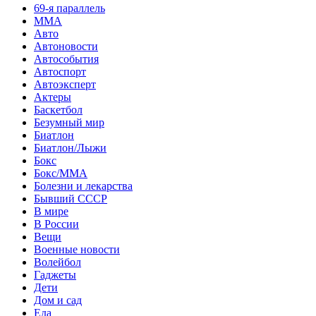
69-я параллель
MMA
Авто
Автоновости
Автособытия
Автоспорт
Автоэксперт
Актеры
Баскетбол
Безумный мир
Биатлон
Биатлон/Лыжи
Бокс
Бокс/MMA
Болезни и лекарства
Бывший СССР
В мире
В России
Вещи
Военные новости
Волейбол
Гаджеты
Дети
Дом и сад
Еда