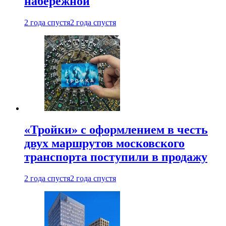
набережной
2 года спустя
2 года спустя
«Тройки» с оформлением в честь
двух маршрутов московского
транспорта поступили в продажу
2 года спустя
2 года спустя