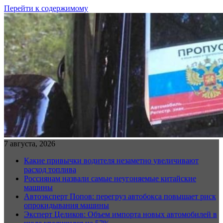
Перейти к содержимому
7 августа, 2026
Какие привычки водителя незаметно увеличивают
расход топлива
Россиянам назвали самые неугоняемые китайские
машины
Автоэксперт Попов: перегруз автобокса повышает риск
опрокидывания машины
Эксперт Целиков: Объем импорта новых автомобилей в