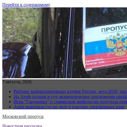
Перейти к содержимому
7 августа, 2026
Рейтинг киберспортивных клубов России, лето-2026: топ-10
На Apple подали в суд: мошенническое приложение пробр
Игра “Гардарики” о славянской мифологии получила пер
Apple выиграла суд по делу о покупке электронных книг
Московский пропуск
Новостная рассылка