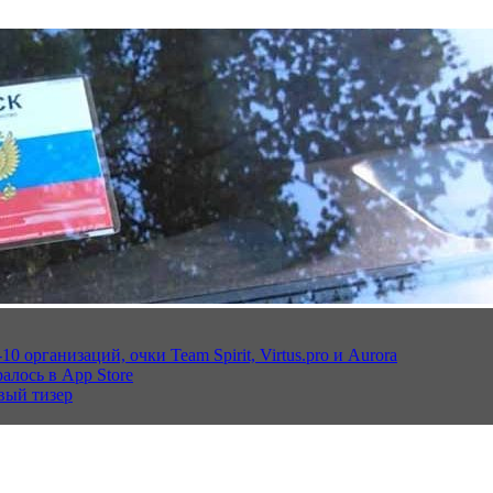
 организаций, очки Team Spirit, Virtus.pro и Aurora
алось в App Store
вый тизер