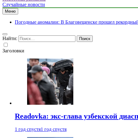
Случайные новости
Меню
Погодные аномалии: В Благовещенске прошел рекордный 
Найти:
Заголовки
Readovka: экс-глава узбекской диа
1 год спустя
1 год спустя