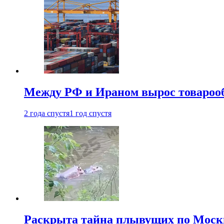
Между РФ и Ираном вырос товароо
2 года спустя
1 год спустя
Раскрыта тайна плывущих по Москв