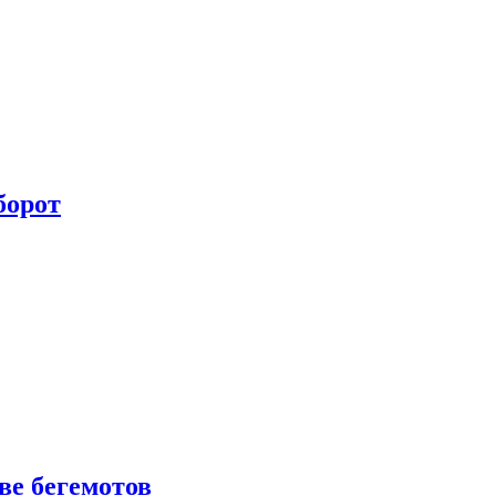
борот
е бегемотов