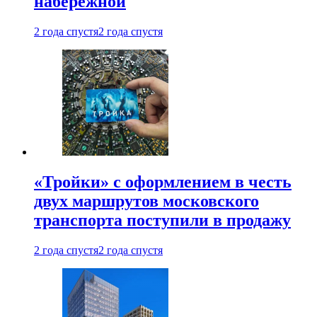
набережной
2 года спустя
2 года спустя
«Тройки» с оформлением в честь
двух маршрутов московского
транспорта поступили в продажу
2 года спустя
2 года спустя