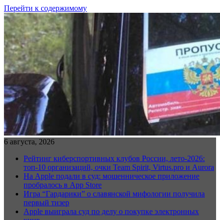
Перейти к содержимому
6 августа, 2026
Рейтинг киберспортивных клубов России, лето-2026:
топ-10 организаций, очки Team Spirit, Virtus.pro и Aurora
На Apple подали в суд: мошенническое приложение
пробралось в App Store
Игра “Гардарики” о славянской мифологии получила
первый тизер
Apple выиграла суд по делу о покупке электронных