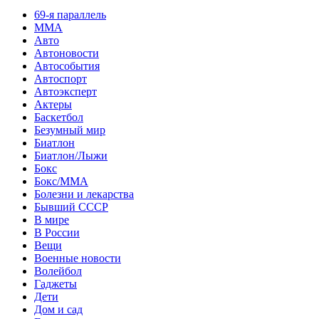
69-я параллель
MMA
Авто
Автоновости
Автособытия
Автоспорт
Автоэксперт
Актеры
Баскетбол
Безумный мир
Биатлон
Биатлон/Лыжи
Бокс
Бокс/MMA
Болезни и лекарства
Бывший СССР
В мире
В России
Вещи
Военные новости
Волейбол
Гаджеты
Дети
Дом и сад