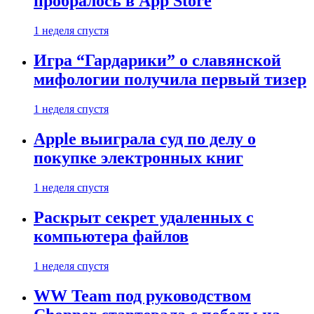
пробралось в App Store
1 неделя спустя
Игра “Гардарики” о славянской
мифологии получила первый тизер
1 неделя спустя
Apple выиграла суд по делу о
покупке электронных книг
1 неделя спустя
Раскрыт секрет удаленных с
компьютера файлов
1 неделя спустя
WW Team под руководством