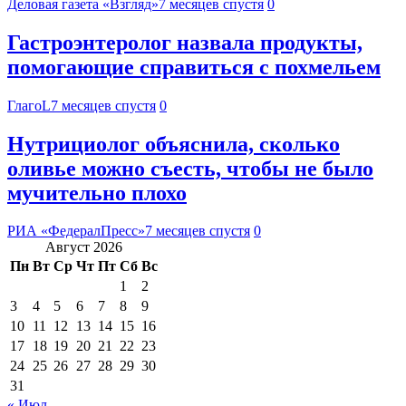
Деловая газета «Взгляд»
7 месяцев спустя
0
Гастроэнтеролог назвала продукты,
помогающие справиться с похмельем
ГлагоL
7 месяцев спустя
0
Нутрициолог объяснила, сколько
оливье можно съесть, чтобы не было
мучительно плохо
РИА «ФедералПресс»
7 месяцев спустя
0
Август 2026
Пн
Вт
Ср
Чт
Пт
Сб
Вс
1
2
3
4
5
6
7
8
9
10
11
12
13
14
15
16
17
18
19
20
21
22
23
24
25
26
27
28
29
30
31
« Июл