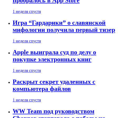
пробралось в App Store
1 неделя спустя
Игра “Гардарики” о славянской
мифологии получила первый тизер
1 неделя спустя
Apple выиграла суд по делу о
покупке электронных книг
1 неделя спустя
Раскрыт секрет удаленных с
компьютера файлов
1 неделя спустя
WW Team под руководством