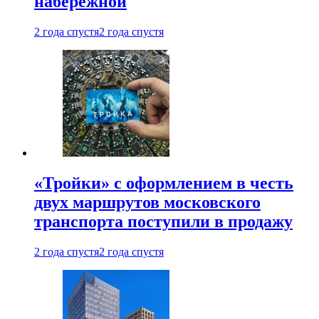
набережной
2 года спустя
2 года спустя
«Тройки» с оформлением в честь
двух маршрутов московского
транспорта поступили в продажу
2 года спустя
2 года спустя