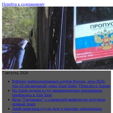
Перейти к содержимому
7 августа, 2026
Рейтинг киберспортивных клубов России, лето-2026:
топ-10 организаций, очки Team Spirit, Virtus.pro и Aurora
На Apple подали в суд: мошенническое приложение
пробралось в App Store
Игра “Гардарики” о славянской мифологии получила
первый тизер
Apple выиграла суд по делу о покупке электронных