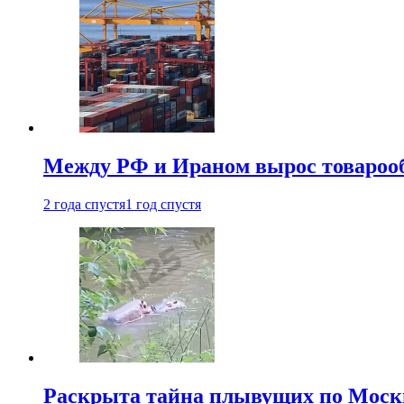
Между РФ и Ираном вырос товароо
2 года спустя
1 год спустя
Раскрыта тайна плывущих по Москв