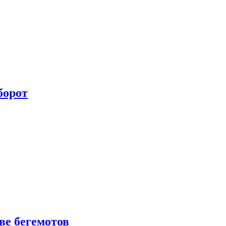
борот
е бегемотов