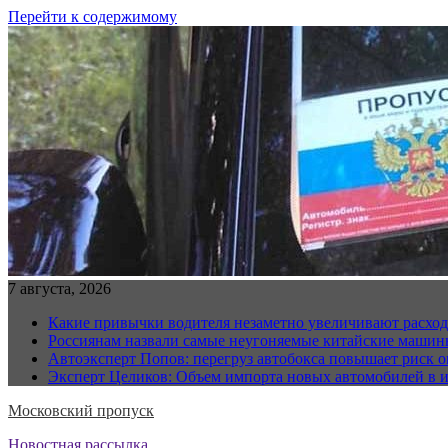
Перейти к содержимому
7 августа, 2026
Какие привычки водителя незаметно увеличивают расход
Россиянам назвали самые неугоняемые китайские маши
Автоэксперт Попов: перегруз автобокса повышает риск
Эксперт Целиков: Объем импорта новых автомобилей в 
Московский пропуск
Новостная рассылка