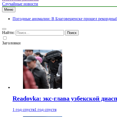
Случайные новости
Меню
Погодные аномалии: В Благовещенске прошел рекордный 
Найти:
Заголовки
Readovka: экс-глава узбекской диа
1 год спустя
1 год спустя