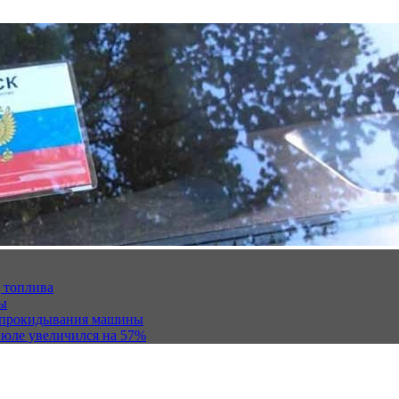
 топлива
ны
 опрокидывания машины
июле увеличился на 57%